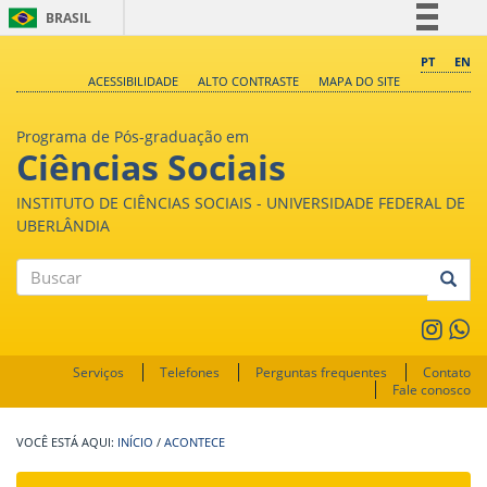
BRASIL
Simplifique!
PT
EN
ACESSIBILIDADE
ALTO CONTRASTE
MAPA DO SITE
Comunica BR
Participe
Programa de Pós-graduação em
Acesso à informação
Ciências Sociais
Legislação
INSTITUTO DE CIÊNCIAS SOCIAIS - UNIVERSIDADE FEDERAL DE
Canais
UBERLÂNDIA
Buscar
Serviços
Telefones
Perguntas frequentes
Contato
Fale conosco
INÍCIO
/
ACONTECE