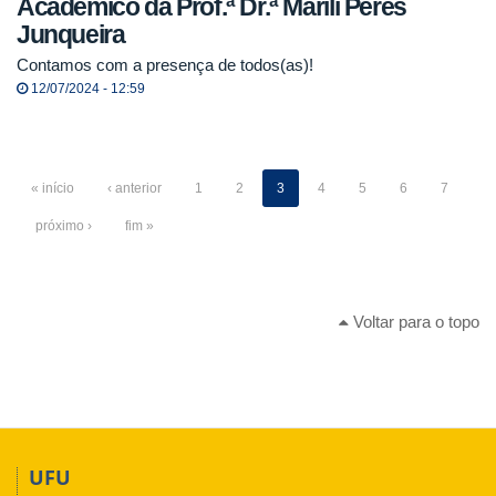
Acadêmico da Prof.ª Dr.ª Marili Peres
Junqueira
Contamos com a presença de todos(as)!
12/07/2024 - 12:59
« início
‹ anterior
1
2
3
4
5
6
7
próximo ›
fim »
Voltar para o topo
UFU