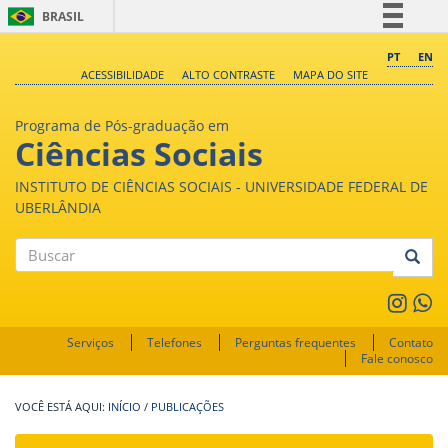
BRASIL
Simplifique!
PT
EN
ACESSIBILIDADE
ALTO CONTRASTE
MAPA DO SITE
Comunica BR
Participe
Programa de Pós-graduação em
Acesso à informação
Ciências Sociais
Legislação
INSTITUTO DE CIÊNCIAS SOCIAIS - UNIVERSIDADE FEDERAL DE
Canais
UBERLÂNDIA
Buscar
Serviços
Telefones
Perguntas frequentes
Contato
Fale conosco
INÍCIO
/
PUBLICAÇÕES