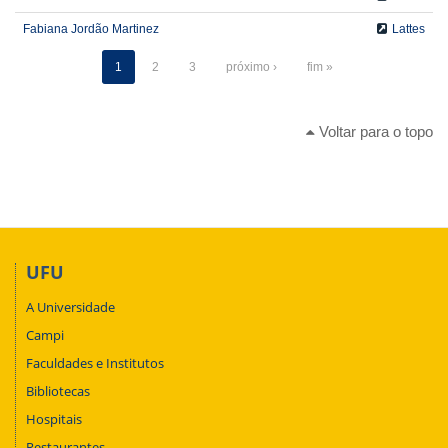
Fabiana Jordão Martinez
Lattes
1
2
3
próximo ›
fim »
Voltar para o topo
UFU
A Universidade
Campi
Faculdades e Institutos
Bibliotecas
Hospitais
Restaurantes