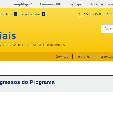
Simplifique!
Comunica BR
Participe
Acesso à infor
ACESSIBILIDADE
ALT
ara a busca
3
Ir para o rodapé
4
iais
Buscar
UNIVERSIDADE FEDERAL DE UBERLÂNDIA
Serviços
Telefones
Perguntas
S
gressos do Programa