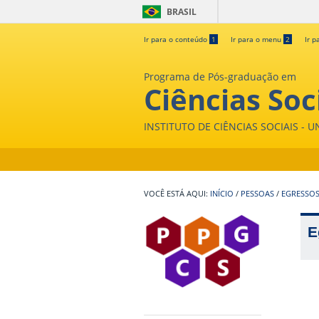
BRASIL
Ir para o conteúdo
1
Ir para o menu
2
Ir p
Programa de Pós-graduação em
Ciências Soc
INSTITUTO DE CIÊNCIAS SOCIAIS - 
INÍCIO
/
PESSOAS
/
EGRESSO
E