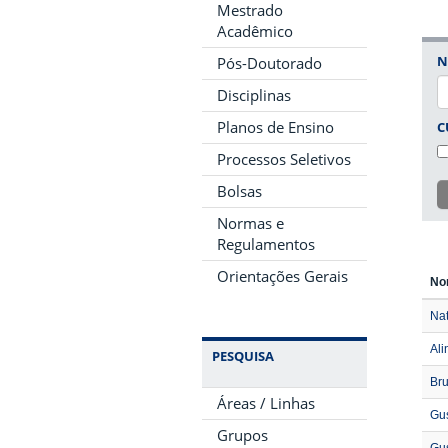
Mestrado
Acadêmico
N
Pós-Doutorado
Disciplinas
Planos de Ensino
C
Processos Seletivos
Bolsas
Normas e
Regulamentos
Orientações Gerais
No
Nat
Al
PESQUISA
Bru
Áreas / Linhas
Gus
Grupos