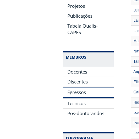
Gus
Projetos
Jul
Publicações
Lai
Tabela Qualis-
La
CAPES
Ma
Na
MEMBROS
Tai
Docentes
An
Discentes
Elt
Egressos
Ga
Técnicos
Hig
Pós-doutorandos
Iza
Iza
Lar
O PROGRAMA