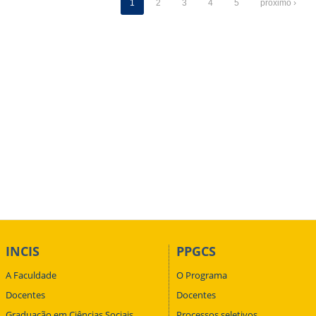
1
2
3
4
5
próximo ›
INCIS
PPGCS
A Faculdade
O Programa
Docentes
Docentes
Graduação em Ciências Sociais
Processos seletivos