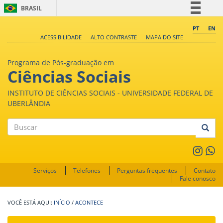
BRASIL
Simplifique!
PT
EN
ACESSIBILIDADE
ALTO CONTRASTE
MAPA DO SITE
Comunica BR
Participe
Programa de Pós-graduação em
Acesso à informação
Ciências Sociais
Legislação
INSTITUTO DE CIÊNCIAS SOCIAIS - UNIVERSIDADE FEDERAL DE
Canais
UBERLÂNDIA
Buscar
Serviços
Telefones
Perguntas frequentes
Contato
Fale conosco
INÍCIO
/
ACONTECE