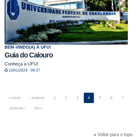
BEM-VINDO(A) À UFU!
Guia do Calouro
Conheça a UFU!
10/01/2024 - 09:37
« início
‹ anterior
1
2
3
4
5
6
7
próximo ›
fim »
Voltar para o topo