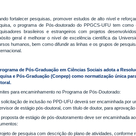
ando fortalecer pesquisas, promover estudos de alto nível e reforça
quisa, o programa de Pós-doutorado do PPGCS-UFU tem como obj
quisadores brasileiros e estrangeiros com projetos desenvolvi
pósito geral é melhorar o nível de excelência científica da Univers
ursos humanos, bem como difundir as linhas e os grupos de pesqu
ternacional.
rograma de Pós-Graduação em Ciências Sociais adota a Resolu
quisa e Pós-Graduação (Conpep) como normatização única para 
toral.
mites para encaminhamento no Programa de Pós-Doutorado:
A solicitação de inclusão no PPD-UFU deverá ser encaminhada por 
ervisor de estágio pós-doutoral, com título de doutor, para aprovaçã
A proposta de estágio de pós-doutoramento deve ser encaminhada 
umentos:
 projeto de pesquisa com descrição do plano de atividades, conforme