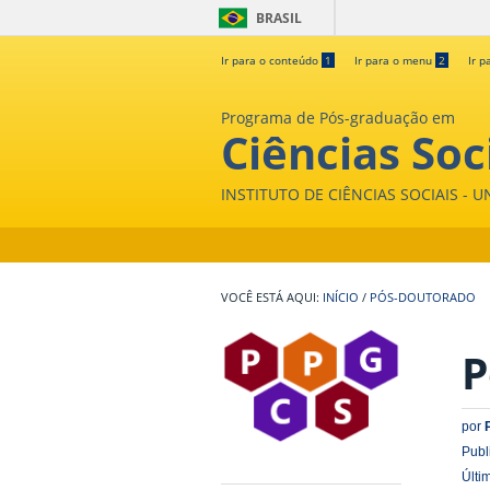
BRASIL
Ir para o conteúdo
1
Ir para o menu
2
Ir p
Programa de Pós-graduação em
Ciências Soc
INSTITUTO DE CIÊNCIAS SOCIAIS - 
INÍCIO
/
PÓS-DOUTORADO
P
por
Publ
Últi