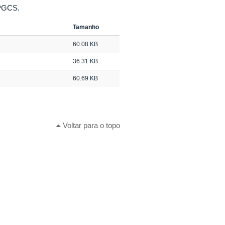
PPGCS.
Tamanho
60.08 KB
36.31 KB
60.69 KB
Voltar para o topo