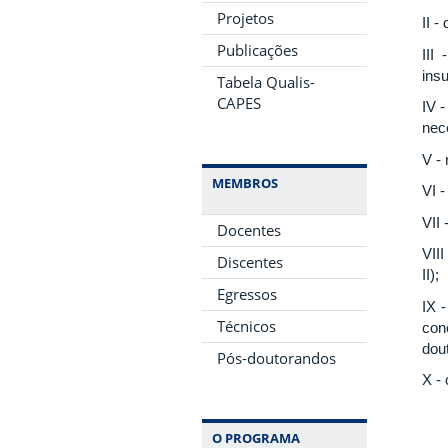
Projetos
II -
Publicações
III
ins
Tabela Qualis-
CAPES
IV 
nece
V -
MEMBROS
VI -
VII
Docentes
VII
Discentes
II);
Egressos
IX 
Técnicos
con
dou
Pós-doutorandos
X -
O PROGRAMA