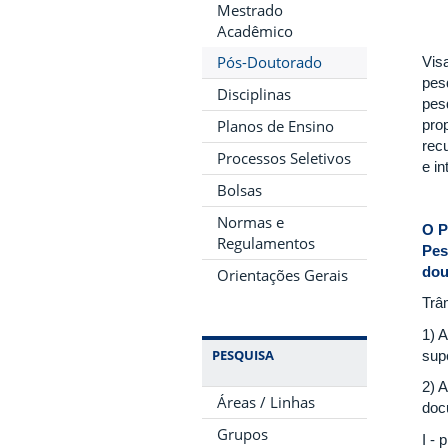
Mestrado
Acadêmico
Pós-Doutorado
Vis
pes
Disciplinas
pes
pro
Planos de Ensino
rec
Processos Seletivos
e in
Bolsas
Normas e
O P
Regulamentos
Pes
dou
Orientações Gerais
Trâ
1) 
PESQUISA
sup
2) 
Áreas / Linhas
doc
Grupos
I -