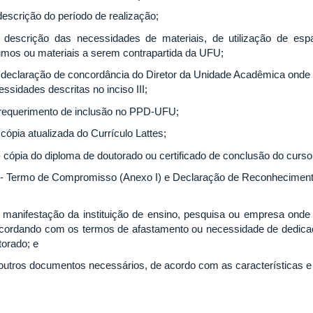
 descrição do período de realização;
 - descrição das necessidades de materiais, de utilização de espa
umos ou materiais a serem contrapartida da UFU;
- declaração de concordância do Diretor da Unidade Acadêmica onde o
ssidades descritas no inciso III;
 requerimento de inclusão no PPD-UFU;
 cópia atualizada do Currículo Lattes;
 - cópia do diploma de doutorado ou certificado de conclusão do curso
I - Termo de Compromisso (Anexo I) e Declaração de Reconhecimento
- manifestação da instituição de ensino, pesquisa ou empresa onde 
cordando com os termos de afastamento ou necessidade de dedicaçã
torado; e
 outros documentos necessários, de acordo com as características 