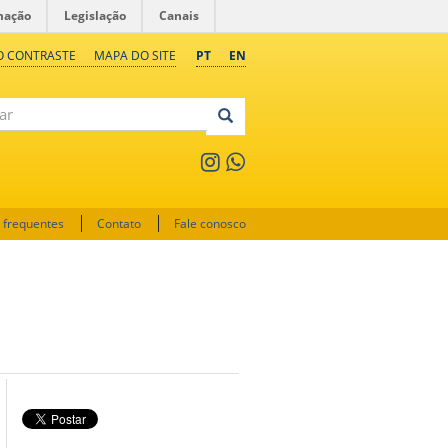
mação
Legislação
Canais
O CONTRASTE
MAPA DO SITE
PT
EN
 frequentes
Contato
Fale conosco