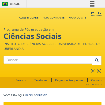
BRASIL
Simplifique!
PT
EN
ACESSIBILIDADE
ALTO CONTRASTE
MAPA DO SITE
Comunica BR
Participe
Programa de Pós-graduação em
Acesso à informação
Ciências Sociais
Legislação
INSTITUTO DE CIÊNCIAS SOCIAIS - UNIVERSIDADE FEDERAL DE
Canais
UBERLÂNDIA
Buscar
Serviços
Telefones
Perguntas frequentes
Contato
Fale conosco
INÍCIO
/
CONTATO