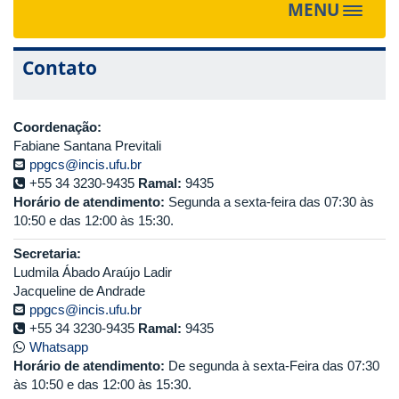
MENU
Toggle
navigat
Contato
Coordenação:
Fabiane Santana Previtali
ppgcs@incis.ufu.br
+55 34 3230-9435
Ramal:
9435
Horário de atendimento:
Segunda a sexta-feira das 07:30 às
10:50 e das 12:00 às 15:30.
Secretaria:
Ludmila Ábado Araújo Ladir
Jacqueline de Andrade
ppgcs@incis.ufu.br
+55 34 3230-9435
Ramal:
9435
Whatsapp
Horário de atendimento:
De segunda à sexta-Feira das 07:30
às 10:50 e das 12:00 às 15:30.