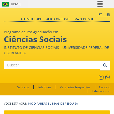
BRASIL
Simplifique!
PT
EN
ACESSIBILIDADE
ALTO CONTRASTE
MAPA DO SITE
Comunica BR
Participe
Programa de Pós-graduação em
Acesso à informação
Ciências Sociais
Legislação
INSTITUTO DE CIÊNCIAS SOCIAIS - UNIVERSIDADE FEDERAL DE
Canais
UBERLÂNDIA
Buscar
Serviços
Telefones
Perguntas frequentes
Contato
Fale conosco
INÍCIO
/
ÁREAS E LINHAS DE PESQUISA