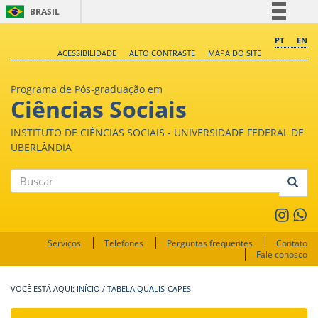
BRASIL
Simplifique!
PT
EN
ACESSIBILIDADE
ALTO CONTRASTE
MAPA DO SITE
Comunica BR
Participe
Programa de Pós-graduação em
Acesso à informação
Ciências Sociais
Legislação
INSTITUTO DE CIÊNCIAS SOCIAIS - UNIVERSIDADE FEDERAL DE
Canais
UBERLÂNDIA
Buscar
Serviços
Telefones
Perguntas frequentes
Contato
Fale conosco
INÍCIO
/
TABELA QUALIS-CAPES