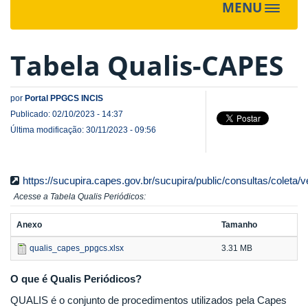
MENU
Toggle
navigat
Tabela Qualis-CAPES
por
Portal PPGCS INCIS
Publicado: 02/10/2023 - 14:37
Última modificação: 30/11/2023 - 09:56
https://sucupira.capes.gov.br/sucupira/public/consultas/coleta/v
Acesse a Tabela Qualis Periódicos:
Anexo
Tamanho
qualis_capes_ppgcs.xlsx
3.31 MB
O que é Qualis Periódicos?
QUALIS é o conjunto de procedimentos utilizados pela Capes