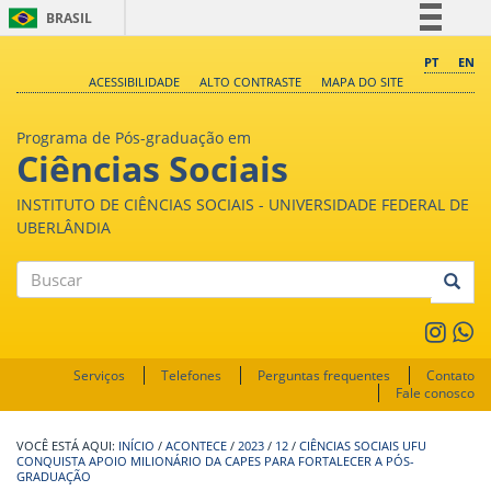
BRASIL
Simplifique!
PT
EN
ACESSIBILIDADE
ALTO CONTRASTE
MAPA DO SITE
Comunica BR
Participe
Programa de Pós-graduação em
Acesso à informação
Ciências Sociais
Legislação
INSTITUTO DE CIÊNCIAS SOCIAIS - UNIVERSIDADE FEDERAL DE
Canais
UBERLÂNDIA
Buscar
Serviços
Telefones
Perguntas frequentes
Contato
Fale conosco
INÍCIO
/
ACONTECE
/
2023
/
12
/
CIÊNCIAS SOCIAIS UFU
CONQUISTA APOIO MILIONÁRIO DA CAPES PARA FORTALECER A PÓS-
GRADUAÇÃO