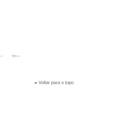
 ›
fim »
Voltar para o topo