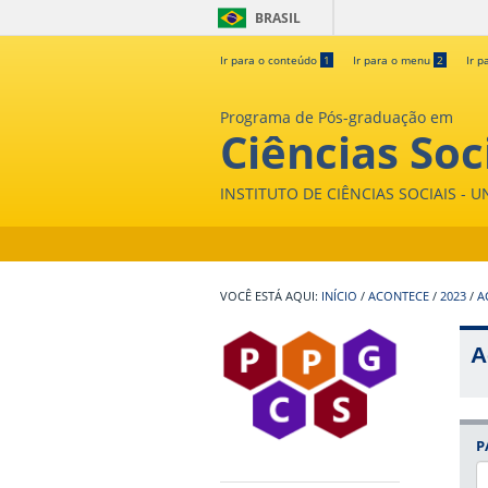
BRASIL
Ir para o conteúdo
1
Ir para o menu
2
Ir p
Programa de Pós-graduação em
Ciências Soc
INSTITUTO DE CIÊNCIAS SOCIAIS - 
INÍCIO
/
ACONTECE
/
2023
/
A
A
P