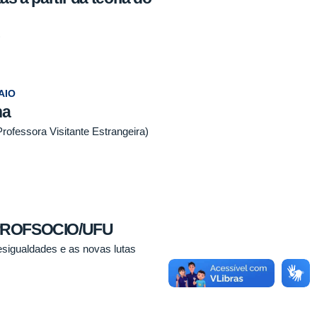
)
AIO
na
rofessora Visitante Estrangeira)
/PROFSOCIO/UFU
desigualdades e as novas lutas