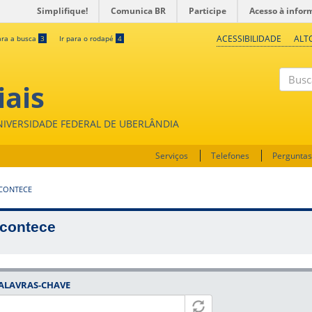
Simplifique!
Comunica BR
Participe
Acesso à infor
ACESSIBILIDADE
ALT
ara a busca
3
Ir para o rodapé
4
iais
Buscar
UNIVERSIDADE FEDERAL DE UBERLÂNDIA
Serviços
Telefones
Perguntas
CONTECE
contece
ALAVRAS-CHAVE