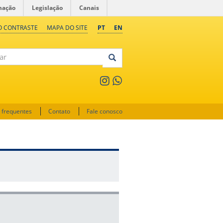
mação
Legislação
Canais
O CONTRASTE
MAPA DO SITE
PT
EN
 frequentes
Contato
Fale conosco