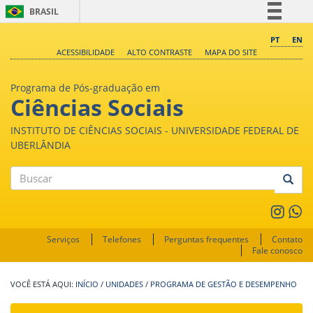
BRASIL
Simplifique!
PT
EN
ACESSIBILIDADE
ALTO CONTRASTE
MAPA DO SITE
Comunica BR
Participe
Programa de Pós-graduação em
Acesso à informação
Ciências Sociais
Legislação
INSTITUTO DE CIÊNCIAS SOCIAIS - UNIVERSIDADE FEDERAL DE
Canais
UBERLÂNDIA
Buscar
Serviços
Telefones
Perguntas frequentes
Contato
Fale conosco
INÍCIO
/
UNIDADES
/
PROGRAMA DE GESTÃO E DESEMPENHO