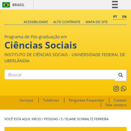
BRASIL
Simplifique!
PT
EN
ACESSIBILIDADE
ALTO CONTRASTE
MAPA DO SITE
Comunica BR
Participe
Programa de Pós-graduação em
Acesso à informação
Ciências Sociais
Legislação
INSTITUTO DE CIÊNCIAS SOCIAIS - UNIVERSIDADE FEDERAL DE
Canais
UBERLÂNDIA
Buscar
Serviços
Telefones
Perguntas frequentes
Contato
Fale conosco
INÍCIO
/
PESSOAS
/
S
/
ELIANE SCHMALTZ FERREIRA