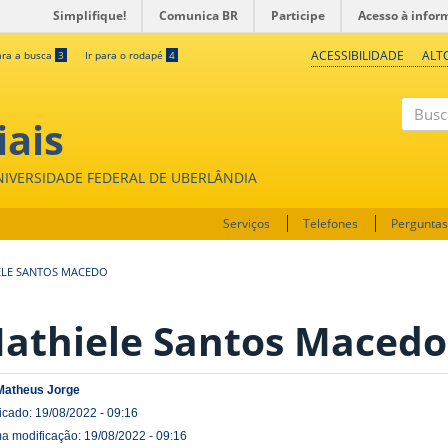
Simplifique!
Comunica BR
Participe
Acesso à infor
ACESSIBILIDADE
ALT
ara a busca
3
Ir para o rodapé
4
iais
Buscar
UNIVERSIDADE FEDERAL DE UBERLÂNDIA
Serviços
Telefones
Perguntas
ELE SANTOS MACEDO
athiele Santos Macedo
Matheus Jorge
icado: 19/08/2022 - 09:16
ma modificação: 19/08/2022 - 09:16