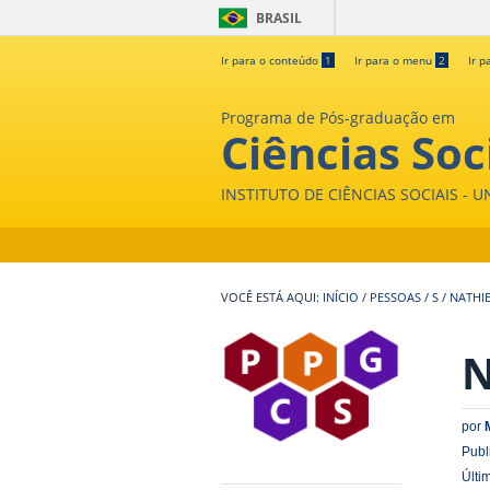
BRASIL
Ir para o conteúdo
1
Ir para o menu
2
Ir p
Programa de Pós-graduação em
Ciências Soc
INSTITUTO DE CIÊNCIAS SOCIAIS - 
INÍCIO
/
PESSOAS
/
S
/
NATHI
N
por
Publ
Últi