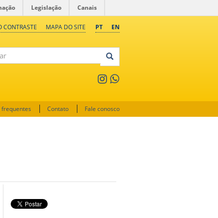
mação
Legislação
Canais
O CONTRASTE
MAPA DO SITE
PT
EN
 frequentes
Contato
Fale conosco