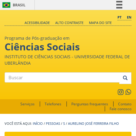
BRASIL
Simplifique!
PT
EN
ACESSIBILIDADE
ALTO CONTRASTE
MAPA DO SITE
Comunica BR
Participe
Programa de Pós-graduação em
Acesso à informação
Ciências Sociais
Legislação
INSTITUTO DE CIÊNCIAS SOCIAIS - UNIVERSIDADE FEDERAL DE
Canais
UBERLÂNDIA
Buscar
Serviços
Telefones
Perguntas frequentes
Contato
Fale conosco
INÍCIO
/
PESSOAS
/
S
/
AURELINO JOSÉ FERREIRA FILHO