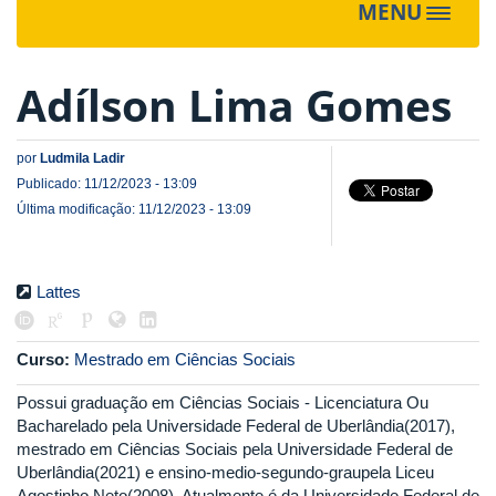
MENU
Toggle
navigat
Adílson Lima Gomes
por
Ludmila Ladir
Publicado: 11/12/2023 - 13:09
Última modificação: 11/12/2023 - 13:09
Lattes
Curso:
Mestrado em Ciências Sociais
Possui graduação em Ciências Sociais - Licenciatura Ou
Bacharelado pela Universidade Federal de Uberlândia(2017),
mestrado em Ciências Sociais pela Universidade Federal de
Uberlândia(2021) e ensino-medio-segundo-graupela Liceu
Agostinho Neto(2008). Atualmente é da Universidade Federal de