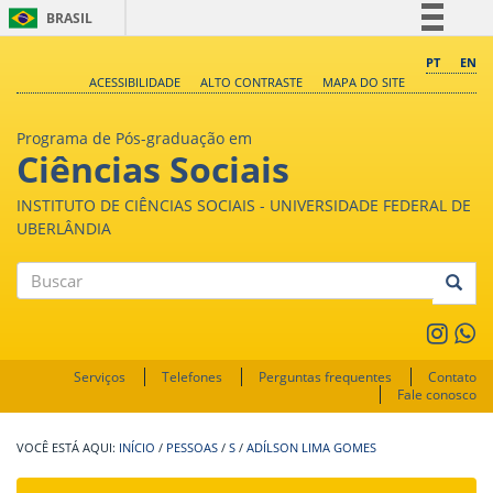
BRASIL
Simplifique!
PT
EN
ACESSIBILIDADE
ALTO CONTRASTE
MAPA DO SITE
Comunica BR
Participe
Programa de Pós-graduação em
Acesso à informação
Ciências Sociais
Legislação
INSTITUTO DE CIÊNCIAS SOCIAIS - UNIVERSIDADE FEDERAL DE
Canais
UBERLÂNDIA
Buscar
Serviços
Telefones
Perguntas frequentes
Contato
Fale conosco
INÍCIO
/
PESSOAS
/
S
/
ADÍLSON LIMA GOMES