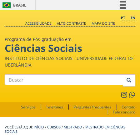
BRASIL
Simplifique!
PT
EN
ACESSIBILIDADE
ALTO CONTRASTE
MAPA DO SITE
Comunica BR
Participe
Programa de Pós-graduação em
Acesso à informação
Ciências Sociais
Legislação
INSTITUTO DE CIÊNCIAS SOCIAIS - UNIVERSIDADE FEDERAL DE
Canais
UBERLÂNDIA
Buscar
Serviços
Telefones
Perguntas frequentes
Contato
Fale conosco
INÍCIO
/
CURSOS
/
MESTRADO
/
MESTRADO EM CIÊNCIAS
SOCIAIS