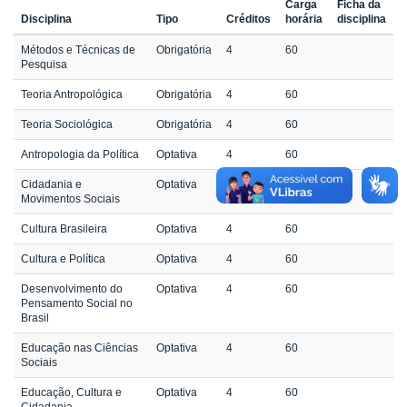
Carga
Ficha da
Disciplina
Tipo
Créditos
horária
disciplina
Métodos e Técnicas de
Obrigatória
4
60
Pesquisa
Teoria Antropológica
Obrigatória
4
60
Teoria Sociológica
Obrigatória
4
60
Antropologia da Política
Optativa
4
60
Cidadania e
Optativa
4
60
Movimentos Sociais
Cultura Brasileira
Optativa
4
60
Cultura e Política
Optativa
4
60
Desenvolvimento do
Optativa
4
60
Pensamento Social no
Brasil
Educação nas Ciências
Optativa
4
60
Sociais
Educação, Cultura e
Optativa
4
60
Cidadania