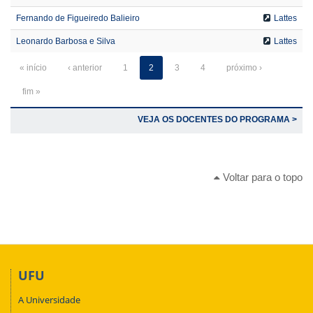
Fernando de Figueiredo Balieiro
Lattes
Leonardo Barbosa e Silva
Lattes
« início
‹ anterior
1
2
3
4
próximo ›
fim »
VEJA OS DOCENTES DO PROGRAMA >
Voltar para o topo
UFU
A Universidade