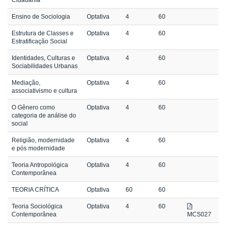
Ensino de Sociologia
Optativa
4
60
Estrutura de Classes e
Optativa
4
60
Estratificação Social
Identidades, Culturas e
Optativa
4
60
Sociabilidades Urbanas
Mediação,
Optativa
4
60
associativismo e cultura
O Gênero como
Optativa
4
60
categoria de análise do
social
Religião, modernidade
Optativa
4
60
e pós modernidade
Teoria Antropológica
Optativa
4
60
Contemporânea
TEORIA CRÍTICA
Optativa
60
60
Teoria Sociológica
Optativa
4
60
Contemporânea
MCS027