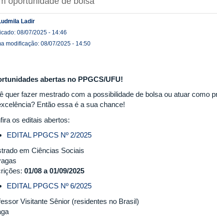
m oportunidade de bolsa
Ludmila Ladir
icado: 08/07/2025 - 14:46
ma modificação: 08/07/2025 - 14:50
rtunidades abertas no PPGCS/UFU!
ê quer fazer mestrado com a possibilidade de bolsa ou atuar como p
excelência? Então essa é a sua chance!
ira os editais abertos:
EDITAL PPGCS Nº 2/2025
trado em Ciências Sociais
vagas
crições:
01/08 a 01/09/2025
EDITAL PPGCS Nº 6/2025
essor Visitante Sênior (residentes no Brasil)
aga