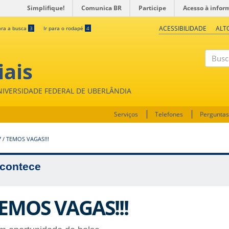
Simplifique!
Comunica BR
Participe
Acesso à infor
ACESSIBILIDADE
ALT
ara a busca
3
Ir para o rodapé
4
iais
Buscar
UNIVERSIDADE FEDERAL DE UBERLÂNDIA
Serviços
Telefones
Perguntas
7
/
TEMOS VAGAS!!!
contece
EMOS VAGAS!!!