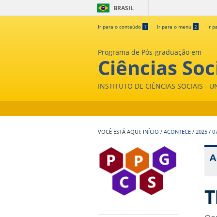
BRASIL
Ir para o conteúdo
1
Ir para o menu
2
Ir p
Programa de Pós-graduação em
Ciências Soc
INSTITUTO DE CIÊNCIAS SOCIAIS - 
INÍCIO
/
ACONTECE
/
2025
/
0
A
T