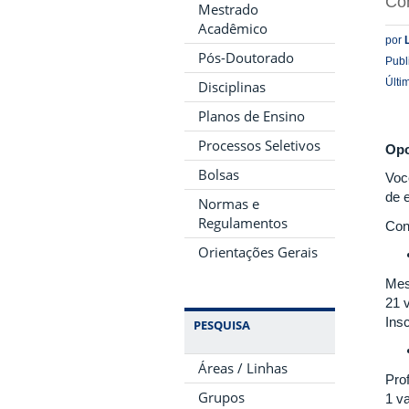
Co
Mestrado
Acadêmico
por
Pós-Doutorado
Publ
Últi
Disciplinas
Planos de Ensino
Processos Seletivos
Opo
Bolsas
Voc
de 
Normas e
Regulamentos
Conf
Orientações Gerais
Mes
21 
Ins
PESQUISA
Áreas / Linhas
Prof
Grupos
1 v