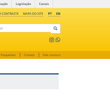
mação
Legislação
Canais
O CONTRASTE
MAPA DO SITE
PT
EN
 frequentes
Contato
Fale conosco