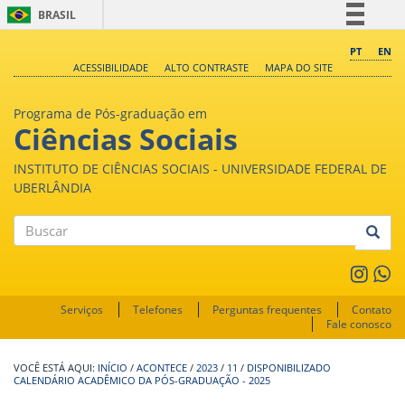
BRASIL
Simplifique!
PT
EN
ACESSIBILIDADE
ALTO CONTRASTE
MAPA DO SITE
Comunica BR
Participe
Programa de Pós-graduação em
Acesso à informação
Ciências Sociais
Legislação
INSTITUTO DE CIÊNCIAS SOCIAIS - UNIVERSIDADE FEDERAL DE
Canais
UBERLÂNDIA
Buscar
Serviços
Telefones
Perguntas frequentes
Contato
Fale conosco
INÍCIO
/
ACONTECE
/
2023
/
11
/
DISPONIBILIZADO
CALENDÁRIO ACADÊMICO DA PÓS-GRADUAÇÃO - 2025