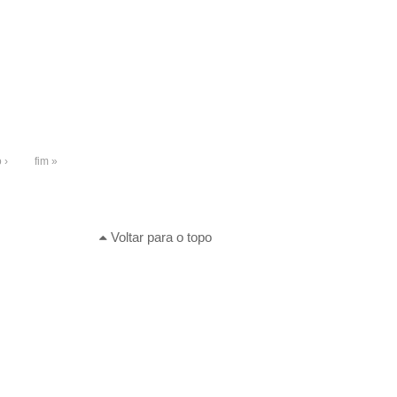
 ›
fim »
Voltar para o topo