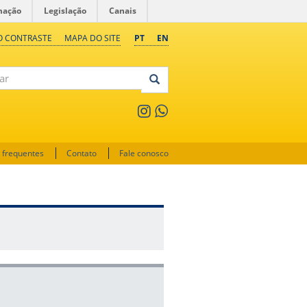
mação
Legislação
Canais
O CONTRASTE
MAPA DO SITE
PT
EN
 frequentes
Contato
Fale conosco