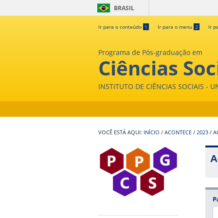
BRASIL
Ir para o conteúdo
1
Ir para o menu
2
Ir p
Programa de Pós-graduação em
Ciências Soc
INSTITUTO DE CIÊNCIAS SOCIAIS - 
INÍCIO
/
ACONTECE
/
2023
/
A
A
P