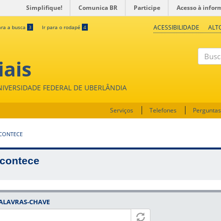
Simplifique!
Comunica BR
Participe
Acesso à infor
ACESSIBILIDADE
ALT
ara a busca
3
Ir para o rodapé
4
iais
Buscar
UNIVERSIDADE FEDERAL DE UBERLÂNDIA
Serviços
Telefones
Perguntas
CONTECE
contece
ALAVRAS-CHAVE