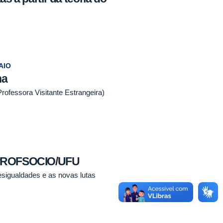
)
AIO
na
rofessora Visitante Estrangeira)
/PROFSOCIO/UFU
desigualdades e as novas lutas